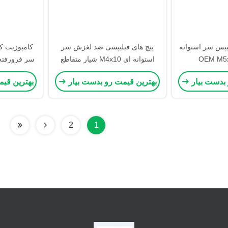
یپس سر استوانه
پیچ های فیلیپسی ضد لغزش سر
کامپوزیت کا
استوانه ای M4x10 شیار متقاطع
سر فرورفته ترکیب
مربعی
 بدست بیار
بهترین قیمت رو بدست بیار
بهترین قی
2
1