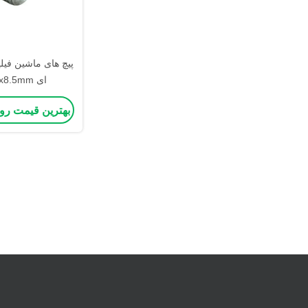
پیچ های ماشین فیل
ای OEM M5x8.5mm
بهترین قیمت رو