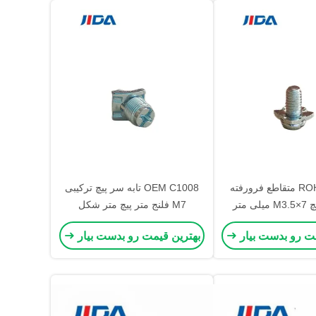
ROHS SS304 متقاطع فرورفته
OEM C1008 تابه سر پیچ ترکیبی
تابه سر پیچ M3.5×7 میلی متر
M7 فلنج متر پیچ متر شکل
یب رزوه شیار
مت رو بدست بیار
بهترین قیمت رو بدست بیار