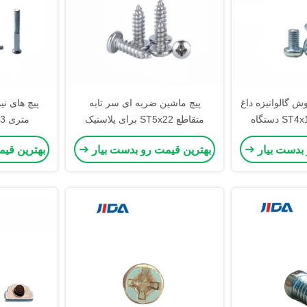
 گالوانیزه داغ
پیچ ماشین ضربه ای سر تابه
سر تابه پیچ ST4x10.5 دستگاه
متقاطع ST5x22 برای پلاستیک
مت
nk
O
 بدست بیار
بهترین قیمت رو بدست بیار
بهترین قی