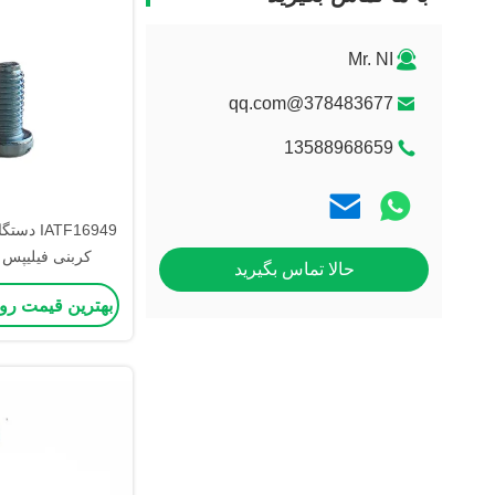
Mr. NI
378483677@qq.com
13588968659
ATF16949
کربنی فیلیپس 
حالا تماس بگیرید
x14mm
بهترین قیمت رو