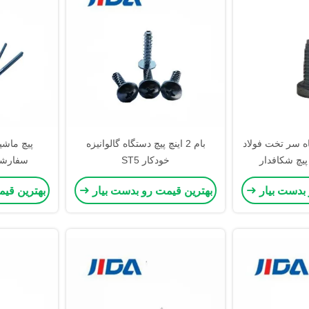
I دستگاه سر تخت فولاد
بام 2 اینچ پیچ دستگاه گالوانیزه
پیچ ماشی
پیچ شکافدار
خودکار ST5
سفارشی x40mm
M5
 بدست بیار
بهترین قیمت رو بدست بیار
بهترین قی