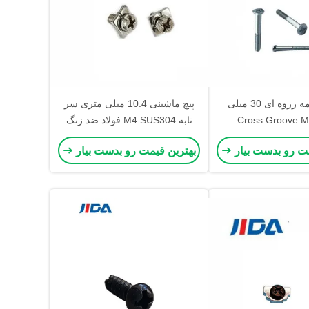
پیچ های نیمه رزوه ای 30 میلی
پیچ ماشینی 10.4 میلی متری سر
ری Cross Groove M3
تابه M4 SUS304 فولاد ضد زنگ
Countersu
مت رو بدست بیار
بهترین قیمت رو بدست بیار