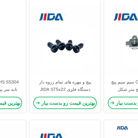
C1022 M3.5x6.8 سیم سیم پیچ
پیچ و مهره های تمام رزوه دار
چ متر شکل
دستگاه فلزی JIDA ST5x22
ترک
 بدست بیار
بهترین قیمت رو بدست بیار
بهترین قی