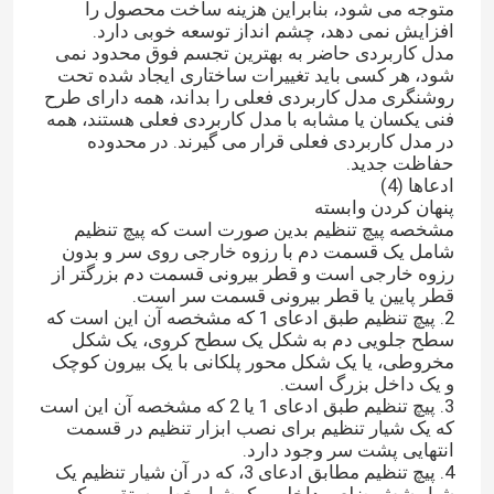
متوجه می شود، بنابراین هزینه ساخت محصول را
افزایش نمی دهد، چشم انداز توسعه خوبی دارد.
ابزار پین محور
مدل کاربردی حاضر به بهترین تجسم فوق محدود نمی
شود، هر کسی باید تغییرات ساختاری ایجاد شده تحت
روشنگری مدل کاربردی فعلی را بداند، همه دارای طرح
فنی یکسان یا مشابه با مدل کاربردی فعلی هستند، همه
مهره جوش مربعی
در مدل کاربردی فعلی قرار می گیرند. در محدوده
حفاظت جدید.
ادعاها (4)
مهره درج رزوه ای
پنهان کردن وابسته
مشخصه پیچ تنظیم بدین صورت است که پیچ تنظیم
شامل یک قسمت دم با رزوه خارجی روی سر و بدون
قطعات ماشینکاری دقیق
رزوه خارجی است و قطر بیرونی قسمت دم بزرگتر از
قطر پایین یا قطر بیرونی قسمت سر است.
2. پیچ تنظیم طبق ادعای 1 که مشخصه آن این است که
پرچ پاپ کور
سطح جلویی دم به شکل یک سطح کروی، یک شکل
مخروطی، یا یک شکل محور پلکانی با یک بیرون کوچک
و یک داخل بزرگ است.
3. پیچ تنظیم طبق ادعای 1 یا 2 که مشخصه آن این است
که یک شیار تنظیم برای نصب ابزار تنظیم در قسمت
انتهایی پشت سر وجود دارد.
4. پیچ تنظیم مطابق ادعای 3، که در آن شیار تنظیم یک