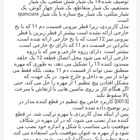
توصیف شده 14 یک شیار شش ضلعی، یک شیار
مستقیم، یک شیار متقاطع، یک شیار چهار گوش، یک
شیار مثلثی، یک شیار پنج ستاره یا یک شیار quincunx
درباره ما
است.
مدل کاربردی، زیرا قطر بیرونی قسمت دم 11 که با نخ
خارجی ارائه نشده است بیشتر از قطر زیرین یا قطر
تور کارخانه
بیرونی سر 12 است که با نخ خارجی ارائه شده است،
بنابراین در قسمت دم 11 که دارای نخ خارجی است،
بیشتر است. دارای رزوه خارجی و سر که با رزوه
کنترل کیفیت
خارجی ارائه می شود محل اتصال قطعه 12 یک حلقه
مسدود کننده 13 را تشکیل می دهد، به طوری که مهره
منطبق نمی تواند از قسمت دم 11 بیفتد، بلکه فقط می
تواند از سر به داخل و خارج شود. در یک جهت، که
با ما تماس بگیرید
مشکل افتادن پیچ تنظیم 1 از مهره را حل می کند، حتی
اگر هنگام کار بر روی ماشین هایی با ارتعاش با سرعت
بالا سقوط نکند.
اخبار
[0013] کاربرد خاص پیچ تنظیم در قطع کننده مدار در
زیر توضیح داده شده است.
پس از اینکه مدل کاربردی با مهره ترکیب شد، در قطع
پرونده ها
کننده مدار نصب می شود، که در آن مهره در شکاف
موقعیت یابی متناسب با شکل و اندازه خود نصب می
شود و از مهره به عنوان موقعیت یابی استفاده می کند،
درخواست نقل قول
و پیچ تنظیم با یک دستگاه ارائه نمی شود. دم رزوه