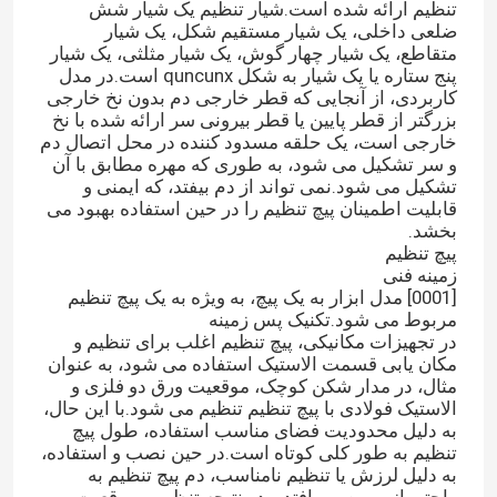
تنظیم ارائه شده است.شیار تنظیم یک شیار شش
ضلعی داخلی، یک شیار مستقیم شکل، یک شیار
متقاطع، یک شیار چهار گوش، یک شیار مثلثی، یک شیار
پنج ستاره یا یک شیار به شکل quncunx است.در مدل
کاربردی، از آنجایی که قطر خارجی دم بدون نخ خارجی
بزرگتر از قطر پایین یا قطر بیرونی سر ارائه شده با نخ
خارجی است، یک حلقه مسدود کننده در محل اتصال دم
و سر تشکیل می شود، به طوری که مهره مطابق با آن
تشکیل می شود.نمی تواند از دم بیفتد، که ایمنی و
قابلیت اطمینان پیچ تنظیم را در حین استفاده بهبود می
بخشد.
پیچ تنظیم
زمینه فنی
[0001] مدل ابزار به یک پیچ، به ویژه به یک پیچ تنظیم
مربوط می شود.تکنیک پس زمینه
در تجهیزات مکانیکی، پیچ تنظیم اغلب برای تنظیم و
مکان یابی قسمت الاستیک استفاده می شود، به عنوان
مثال، در مدار شکن کوچک، موقعیت ورق دو فلزی و
الاستیک فولادی با پیچ تنظیم تنظیم می شود.با این حال،
به دلیل محدودیت فضای مناسب استفاده، طول پیچ
تنظیم به طور کلی کوتاه است.در حین نصب و استفاده،
به دلیل لرزش یا تنظیم نامناسب، دم پیچ تنظیم به