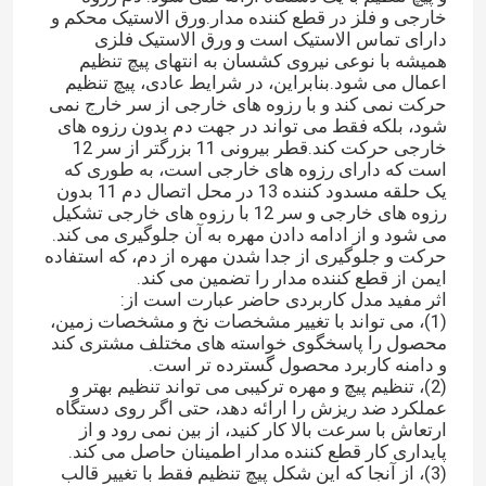
خارجی و فلز در قطع کننده مدار.ورق الاستیک محکم و
دارای تماس الاستیک است و ورق الاستیک فلزی
پیچ های تنظیم شش گوش
همیشه با نوعی نیروی کشسان به انتهای پیچ تنظیم
اعمال می شود.بنابراین، در شرایط عادی، پیچ تنظیم
حرکت نمی کند و با رزوه های خارجی از سر خارج نمی
پیچ های ست سوکت شش گوش
شود، بلکه فقط می تواند در جهت دم بدون رزوه های
خارجی حرکت کند.قطر بیرونی 11 بزرگتر از سر 12
است که دارای رزوه های خارجی است، به طوری که
یک حلقه مسدود کننده 13 در محل اتصال دم 11 بدون
پیچ مهره شش گوش
رزوه های خارجی و سر 12 با رزوه های خارجی تشکیل
می شود و از ادامه دادن مهره به آن جلوگیری می کند.
حرکت و جلوگیری از جدا شدن مهره از دم، که استفاده
پیچ ماشین سلف کوب
ایمن از قطع کننده مدار را تضمین می کند.
اثر مفید مدل کاربردی حاضر عبارت است از:
(1)، می تواند با تغییر مشخصات نخ و مشخصات زمین،
پیچ ماشین فیلیپس
محصول را پاسخگوی خواسته های مختلف مشتری کند
و دامنه کاربرد محصول گسترده تر است.
(2)، تنظیم پیچ و مهره ترکیبی می تواند تنظیم بهتر و
پیچ ماشین سر شیاردار
عملکرد ضد ریزش را ارائه دهد، حتی اگر روی دستگاه
ارتعاش با سرعت بالا کار کنید، از بین نمی رود و از
پایداری کار قطع کننده مدار اطمینان حاصل می کند.
پیچ ترکیبی سر تابه
(3)، از آنجا که این شکل پیچ تنظیم فقط با تغییر قالب