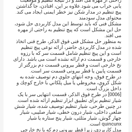
راحتی از مهره می افتد و در نتیجه تنظیم و موقعیت
یابی خراب می شود.علاوه بر این، افتادن، جا گذاشتن
پیچ تنظیم در مدار شکن نیز خطر ایمنی ایجاد می کند.
محتوای مدل سودمند
مشکل فنی که باید توسط این مدل کاربردی حل شود،
حل این مشکل است که پیچ تنظیم به راحتی از مهره
می افتد.
به منظور حل مشکل فنی فوق الذکر، طرح فنی اتخاذ
شده در مدل کاربردی حاضر، ارائه نوعی پیچ تنظیم
است و این پیچ تنظیم شامل قسمت سر که با رزوه
خارجی و قسمت دم ارائه نشده است می باشد. دارای
نخ خارجی است و قطر بیرونی قسمت دم بزرگتر از
قسمت پایین یا قطر بیرونی قسمت سر است.
در طرح فوق، وجه انتهاي جلوي دم توصيف شده به
شكل كروي، مخروطي يا ميل پلكاني با خارج كوچك و
داخل بزرگ است.
[0006] در طرح فوق الذکر، قسمت انتهایی سر با یک
شیار تنظیم برای تطبیق ابزار تنظیم ارائه شده است.
در چنین طرحی، شیار تنظیم توصیف شده، شیار شش
ضلعی داخلی، شیار درون خطی، شیار صلیبی، شیار
چهار گوش، شیار مثلثی، شیار پنج ستاره یا شیار
quincunx است.
مدل کاربردی، زیرا قطر بیرونی دم که با نخ خارجی