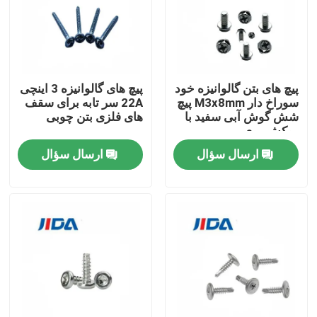
درباره ما
تور کارخانه
پیچ های بتن گالوانیزه خود
پیچ های گالوانیزه 3 اینچی
سوراخ دار M3x8mm پیچ
22A سر تابه برای سقف
شش گوش آبی سفید با
های فلزی بتن چوبی
کنترل کیفیت
روکش روی
ارسال سؤال
ارسال سؤال
با ما تماس بگیرید
اخبار
پرونده ها
درخواست نقل قول