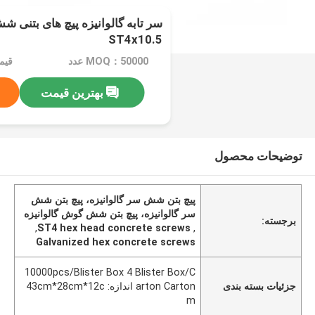
سر تابه گالوانیزه پیچ های بتنی
ST4x10.5
MOQ：50000 عدد
قیمت：on
بهترین قیمت
توضیحات محصول
پیچ بتن شش سر گالوانیزه، پیچ بتن شش
سر گالوانیزه، پیچ بتن شش گوش گالوانیزه
برجسته:
,
ST4 hex head concrete screws
,
Galvanized hex concrete screws
10000pcs/Blister Box 4 Blister Box/C
جزئیات بسته بندی
arton Carton اندازه: 43cm*28cm*12c
m