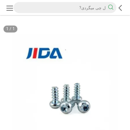
1
/
1