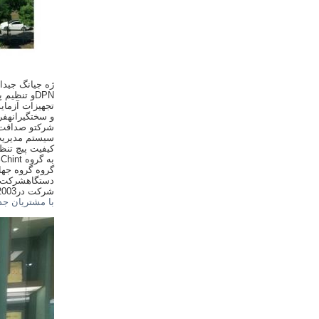
ژه جيانگ جيدا
DPN
و تنظیم پ
تجهیزات آزما
و سختگیرانه
فر
شرکت
و صداقت 
سیستم مدیریت
کیفیت پیچ تنظ
به گروه Chint، گروه Tian zheng، شرکت Legrand Electrical Appliance Co., Ltd، گروه Delixi،
گروه
گروه جهانی، گروه 
دستگاه
شرکت ش
شرکت در
2003، ما در آخر گروه CHINT برند
با مشتریان جد