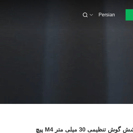
Persian
پیچ بتن شش گوش تنظیمی 30 میلی متر M4 پیچ