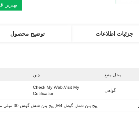
بهترین ق
جزئیات اطلاعات
توضیح محصول
محل منبع
چین
Check My Web.visit My 
گواهی
Cetification
:
پیچ بتن شش گوش M4
, 
پیچ بتن شش گوش 30 میلی متر