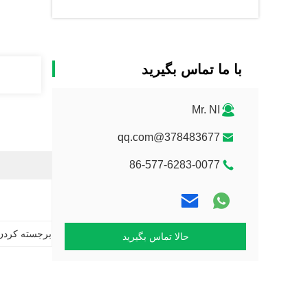
با ما تماس بگیرید
Mr. NI
378483677@qq.com
86-577-6283-0077
برجسته کردن
حالا تماس بگیرید