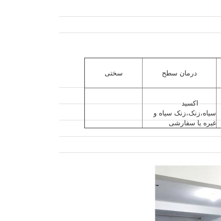
درمان سطح
سختی
اکسید
سیاه،زنک،زنک سیاه و
غیره یا سفارشی