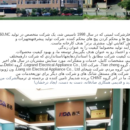
شرکت لمیتی که در سال 1998 تاسیس شد، یک شرکت متخصص در تولید DZ47-60،C65،
60،NC،
فلز
یچ ها و محکم کردن پیچ های محکم کننده. شرکت تولید پیشرفته
تجهیزات و
یش
"کفايتي اول، مشتری برتر" هدف کارخانه ماست.
آیند تولید محصول
ما کیفیت را به عنوان زندگی
و اعتماد رو به عنوان هدف بگيريم
از توسعه ما، و بهبود کیفیت محصولات.
 کیفیت شرکت مطابق با استانداردهای
جهان
استانداردي که شرکت داره
مختلف
یم، مشخصات کامل، خدمات و متفکرانه، مورد ستایش مشتریان.
در سال های اخیر
سن
مردم، شرکت شیخای Liang xin Electrical Appliance Co., Ltd، ون ژو
یون
رکت های مستقل شانگ های و شرکت های دیگر برای توزیع
خدمات من
ه شدیم
از تامین کننده ی برجسته ی ترمینال
شرکت من 
ید و قدیمی همکاری صادقانه، دست به دست، ایجاد درخشان!