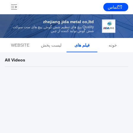
تماس
zhejiang jida metal co,ltd
Quality پیچ های تنظیم شش گوش, پیچ های ست سوکت
شش گوش تولید کننده از چین
خونه
فیلم های
لیست پخش
WEBSITE
All Videos